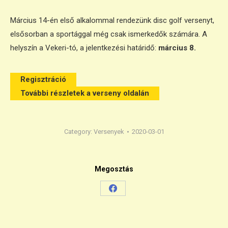
Március 14-én első alkalommal rendezünk disc golf versenyt,
elsősorban a sportággal még csak ismerkedők számára. A
helyszín a Vekeri-tó, a jelentkezési határidő:
március 8.
Regisztráció
Regisztráció
bbi részletek a verseny oldalán
További részletek a verseny oldalán
Category:
Versenyek
2020-03-01
Megosztás
Share
on
Facebook