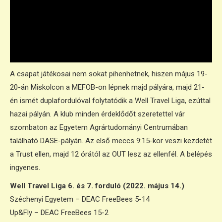
nyert ekkora különbséggel is. A magabiztos, mégis
nagyon sportszerű játékuk lenyűgöző volt
számomra. Erről kell példát vennünk, és remélem,
hamarosan mi is eljutunk a szintjükre.
A csapat játékosai nem sokat pihenhetnek, hiszen május 19-
20-án Miskolcon a MEFOB-on lépnek majd pályára, majd 21-
én ismét duplafordulóval folytatódik a Well Travel Liga, ezúttal
hazai pályán. A klub minden érdeklődőt szeretettel vár
szombaton az Egyetem Agrártudományi Centrumában
található DASE-pályán. Az első meccs 9:15-kor veszi kezdetét
a Trust ellen, majd 12 órától az OUT lesz az ellenfél. A belépés
ingyenes.
Well Travel Liga 6. és 7. forduló (2022. május 14.)
Széchenyi Egyetem – DEAC FreeBees 5-14
Up&Fly – DEAC FreeBees 15-2