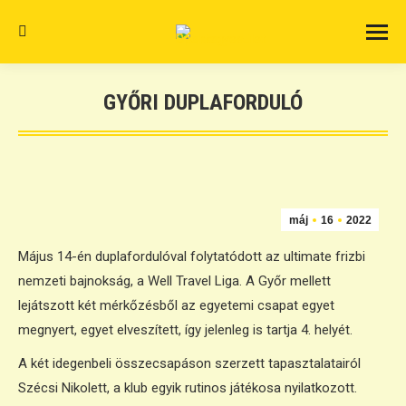
Search:
GYŐRI DUPLAFORDULÓ
máj
16
2022
Május 14-én duplafordulóval folytatódott az ultimate frizbi
nemzeti bajnokság, a Well Travel Liga. A Győr mellett
lejátszott két mérkőzésből az egyetemi csapat egyet
megnyert, egyet elveszített, így jelenleg is tartja 4. helyét.
A két idegenbeli összecsapáson szerzett tapasztalatairól
Szécsi Nikolett, a klub egyik rutinos játékosa nyilatkozott.