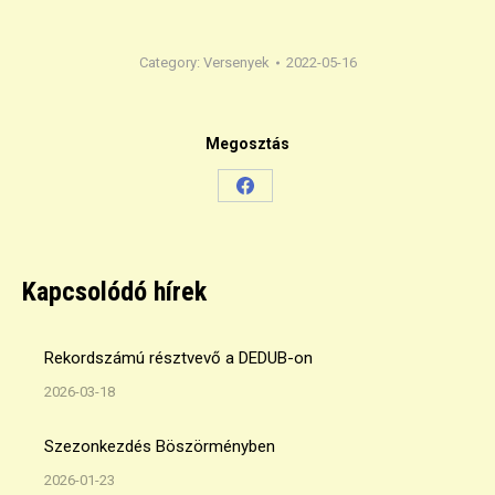
Category:
Versenyek
2022-05-16
Megosztás
Share
on
Facebook
Kapcsolódó hírek
Rekordszámú résztvevő a DEDUB-on
2026-03-18
Szezonkezdés Böszörményben
2026-01-23