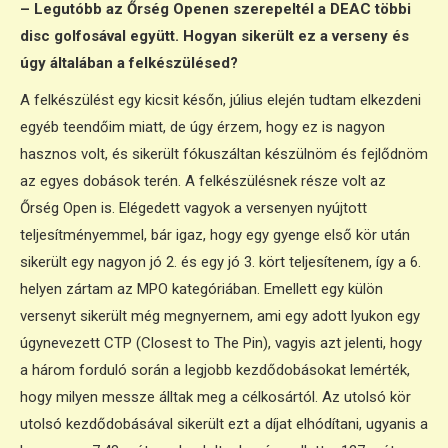
– Legutóbb az Őrség Openen szerepeltél a DEAC többi
disc golfosával együtt. Hogyan sikerült ez a verseny és
úgy általában a felkészülésed?
A felkészülést egy kicsit későn, július elején tudtam elkezdeni
egyéb teendőim miatt, de úgy érzem, hogy ez is nagyon
hasznos volt, és sikerült fókuszáltan készülnöm és fejlődnöm
az egyes dobások terén. A felkészülésnek része volt az
Őrség Open is. Elégedett vagyok a versenyen nyújtott
teljesítményemmel, bár igaz, hogy egy gyenge első kör után
sikerült egy nagyon jó 2. és egy jó 3. kört teljesítenem, így a 6.
helyen zártam az MPO kategóriában. Emellett egy külön
versenyt sikerült még megnyernem, ami egy adott lyukon egy
úgynevezett CTP (Closest to The Pin), vagyis azt jelenti, hogy
a három forduló során a legjobb kezdődobásokat lemérték,
hogy milyen messze álltak meg a célkosártól. Az utolsó kör
utolsó kezdődobásával sikerült ezt a díjat elhódítani, ugyanis a