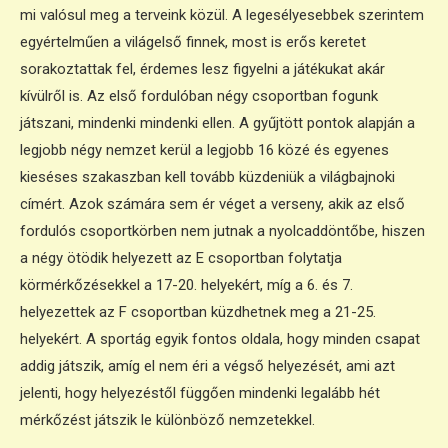
mi valósul meg a terveink közül. A legesélyesebbek szerintem
egyértelműen a világelső finnek, most is erős keretet
sorakoztattak fel, érdemes lesz figyelni a játékukat akár
kívülről is. Az első fordulóban négy csoportban fogunk
játszani, mindenki mindenki ellen. A gyűjtött pontok alapján a
legjobb négy nemzet kerül a legjobb 16 közé és egyenes
kieséses szakaszban kell tovább küzdeniük a világbajnoki
címért. Azok számára sem ér véget a verseny, akik az első
fordulós csoportkörben nem jutnak a nyolcaddöntőbe, hiszen
a négy ötödik helyezett az E csoportban folytatja
körmérkőzésekkel a 17-20. helyekért, míg a 6. és 7.
helyezettek az F csoportban küzdhetnek meg a 21-25.
helyekért. A sportág egyik fontos oldala, hogy minden csapat
addig játszik, amíg el nem éri a végső helyezését, ami azt
jelenti, hogy helyezéstől függően mindenki legalább hét
mérkőzést játszik le különböző nemzetekkel.