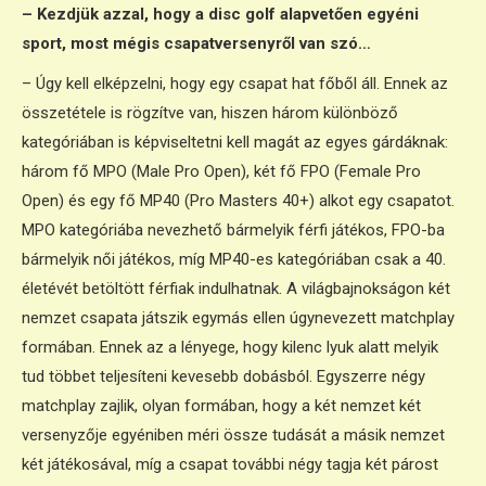
– Kezdjük azzal, hogy a disc golf alapvetően egyéni
sport, most mégis csapatversenyről van szó…
– Úgy kell elképzelni, hogy egy csapat hat főből áll. Ennek az
összetétele is rögzítve van, hiszen három különböző
kategóriában is képviseltetni kell magát az egyes gárdáknak:
három fő MPO (Male Pro Open), két fő FPO (Female Pro
Open) és egy fő MP40 (Pro Masters 40+) alkot egy csapatot.
MPO kategóriába nevezhető bármelyik férfi játékos, FPO-ba
bármelyik női játékos, míg MP40-es kategóriában csak a 40.
életévét betöltött férfiak indulhatnak. A világbajnokságon két
nemzet csapata játszik egymás ellen úgynevezett matchplay
formában. Ennek az a lényege, hogy kilenc lyuk alatt melyik
tud többet teljesíteni kevesebb dobásból. Egyszerre négy
matchplay zajlik, olyan formában, hogy a két nemzet két
versenyzője egyéniben méri össze tudását a másik nemzet
két játékosával, míg a csapat további négy tagja két párost