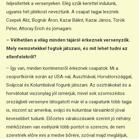
teljesítettek a versenyeken. Elég szűk kerettel indulunk,
ugyanis hét játékost neveztünk. A csapat tagjai lesznek:
Csepeli Alíz, Bognár Áron, Kazai Bálint, Kazai János, Török
Péter, Altoray Erich és jómagam.
– Vélhetően a világ minden tájáról érkeznek versenyzők.
Mely nemzetekkel fogtok játszani, és mit lehet tudni az
ellenfelekről?
– Így van, minden kontinensről érkeznek csapatok. Mi a
csoportkörök során az USA-val, Ausztriával, Horvátországgal,
Svájccal és Kolumbiával fogunk játszani. Az osztrákokat és a
horvátokat viszonylag jól ismerjük, mivel sok szomszédos
országbeli versenyre látogatott már el a csapatunk több tagja
is, viszont az amerikai, svájci és kolumbiai társainkról jóval
kevesebbet tudunk. Előzetes várakozásaink szerint jó néhány
mérkőzésen van esélyünk több pontot is szerezni, de nem
szeretnék előre inni a medve bőrére, szóval majd meglátjuk,