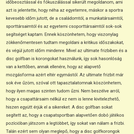
időbeosztással és fókuszálással sikerült megoldanom, ami
azt is jelentette, hogy néha az egyetemre, máskor a sportra
kevesebb időm jutott, de a családomtól, a munkatársaimtól,
sporttársaimtól és az egyetemi csoporttársaimtól sok-sok
segítséget kaptam. Ennek köszönhetem, hogy viszonylag
zökkenőmentesen tudtam megoldani a kritikus időszakokat,
és végül jutott időm mindenre. Mivel az ultimate frizbiben és a
disc golfban is korongokat használunk, így sok hasonlóság
van a kettőben, annak ellenére, hogy az alapvető
mozgásforma azért eltér egymástól. Az ultimate frizbit már
sok éve űzöm, szóval ott tapasztalatomnak köszönhetem,
hogy ilyen magas szinten tudom űzni. Nem beszélve arról,
hogy a csapattársaim nélkül ez nem is lenne kivitelezhető,
hiszen együtt érjük el a sikereket. A disc golfban sokat
segített az, hogy a csapatsportban alapvetően dobó játékos
pozícióban játszom a legtöbbet, így sokat van nálam a frizbi.
Talán ezért sem olyan meglepő, hogy a disc golfkorongok