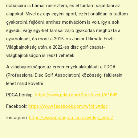
dobásaira is hamar ráéreztem, és el tudtam sajátítani az
alapokat. Mivel ez egy egyéni sport, ezért önállóan is tudtam
gyakorolni, fejlődni, amihez motivációm is volt, így a sok
egyedül vagy egy-két társsal zajló gyakorlás meghozta a
gyümölcsét, és most a 2016-os Junior Ultimate Frizbi
Világbajnokság után, a 2022-es disc golf csapat-
világbajnokságon is részt vehetek.
A világbajnokságon az eredmények alakulását a PDGA
(Professional Disc Golf Association) közösségi felületein
lehet majd követni.
PDGA honlap:
https://www.pdga.com/tour/event/61849
Facebook:
https://www.facebook.com/wfdf.wtdgc
Instagram:
https://www.instagram.com/wtdgc_wfdf/