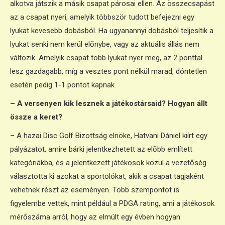
alkotva játszik a másik csapat párosai ellen. Az összecsapást
az a csapat nyeri, amelyik többször tudott befejezni egy
lyukat kevesebb dobásból. Ha ugyanannyi dobásból teljesítik a
lyukat senki nem kerül előnybe, vagy az aktuális állás nem
változik. Amelyik csapat több lyukat nyer meg, az 2 ponttal
lesz gazdagabb, míg a vesztes pont nélkül marad, döntetlen
esetén pedig 1-1 pontot kapnak.
– A versenyen kik lesznek a játékostársaid? Hogyan állt
össze a keret?
– A hazai Disc Golf Bizottság elnöke, Hatvani Dániel kiírt egy
pályázatot, amire bárki jelentkezhetett az előbb említett
kategóriákba, és a jelentkezett játékosok közül a vezetőség
választotta ki azokat a sportolókat, akik a csapat tagjaként
vehetnek részt az eseményen. Több szempontot is
figyelembe vettek, mint például a PDGA rating, ami a játékosok
mérőszáma arról, hogy az elmúlt egy évben hogyan