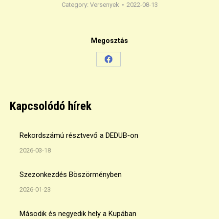
Category:
Versenyek
2022-08-13
Megosztás
Share
on
Facebook
Kapcsolódó hírek
Rekordszámú résztvevő a DEDUB-on
2026-03-18
Szezonkezdés Böszörményben
2026-01-23
Második és negyedik hely a Kupában