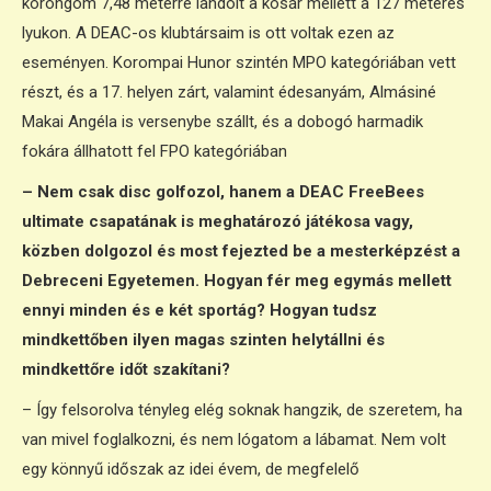
korongom 7,48 méterre landolt a kosár mellett a 127 méteres
lyukon. A DEAC-os klubtársaim is ott voltak ezen az
eseményen. Korompai Hunor szintén MPO kategóriában vett
részt, és a 17. helyen zárt, valamint édesanyám, Almásiné
Makai Angéla is versenybe szállt, és a dobogó harmadik
fokára állhatott fel FPO kategóriában
– Nem csak disc golfozol, hanem a DEAC FreeBees
ultimate csapatának is meghatározó játékosa vagy,
közben dolgozol és most fejezted be a mesterképzést a
Debreceni Egyetemen. Hogyan fér meg egymás mellett
ennyi minden és e két sportág? Hogyan tudsz
mindkettőben ilyen magas szinten helytállni és
mindkettőre időt szakítani?
– Így felsorolva tényleg elég soknak hangzik, de szeretem, ha
van mivel foglalkozni, és nem lógatom a lábamat. Nem volt
egy könnyű időszak az idei évem, de megfelelő