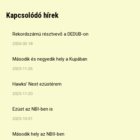
Facebook
Kapcsolódó hírek
Rekordszámú résztvevő a DEDUB-on
2026-03-18
Második és negyedik hely a Kupában
2025-11-26
Hawks’ Nest ezüstérem
2025-11-20
Ezüst az NBI-ben is
2025-10-31
Második hely az NBII-ben