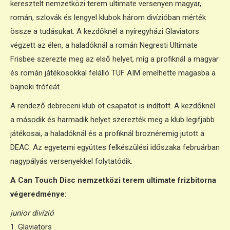
keresztelt nemzetközi terem ultimate versenyen magyar,
román, szlovák és lengyel klubok három divízióban mérték
össze a tudásukat. A kezdőknél a nyíregyházi Glaviators
végzett az élen, a haladóknál a román Negresti Ultimate
Frisbee szerezte meg az első helyet, míg a profiknál a magyar
és román játékosokkal felálló TUF AIM emelhette magasba a
bajnoki trófeát.
A rendező debreceni klub öt csapatot is indított. A kezdőknél
a második és harmadik helyet szerezték meg a klub legifjabb
játékosai, a haladóknál és a profiknál broznéremig jutott a
DEAC. Az egyetemi együttes felkészülési időszaka februárban
nagypályás versenyekkel folytatódik.
A Can Touch Disc nemzetközi terem ultimate frizbitorna
végeredménye:
junior divízió
1. Glaviators