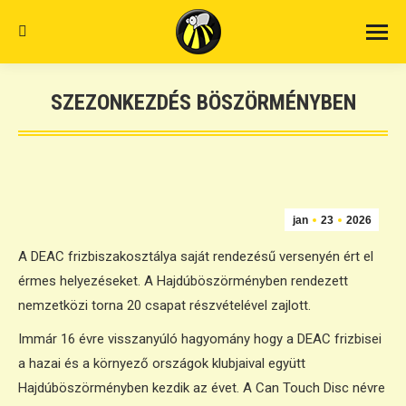
Search:
SZEZONKEZDÉS BÖSZÖRMÉNYBEN
jan
23
2026
A DEAC frizbiszakosztálya saját rendezésű versenyén ért el
érmes helyezéseket. A Hajdúböszörményben rendezett
nemzetközi torna 20 csapat részvételével zajlott.
Immár 16 évre visszanyúló hagyomány hogy a DEAC frizbisei
a hazai és a környező országok klubjaival együtt
Hajdúböszörményben kezdik az évet. A Can Touch Disc névre