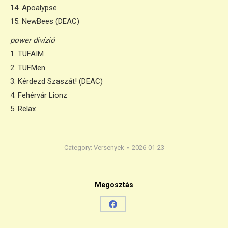
14. Apoalypse
15. NewBees (DEAC)
power divízió
1. TUFAIM
2. TUFMen
3. Kérdezd Szaszát! (DEAC)
4. Fehérvár Lionz
5. Relax
Category:
Versenyek
2026-01-23
Megosztás
Share
on