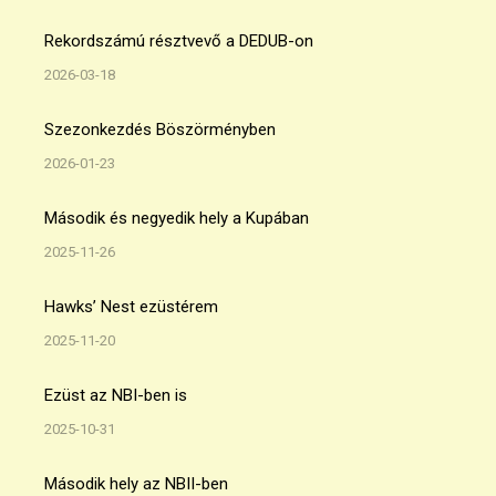
Rekordszámú résztvevő a DEDUB-on
2026-03-18
Szezonkezdés Böszörményben
2026-01-23
Második és negyedik hely a Kupában
2025-11-26
Hawks’ Nest ezüstérem
2025-11-20
Ezüst az NBI-ben is
2025-10-31
Második hely az NBII-ben