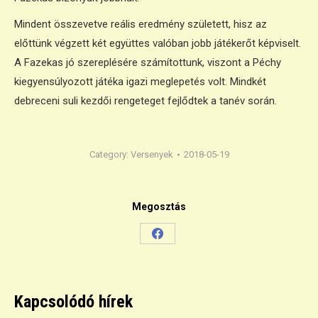
Mindent összevetve reális eredmény született, hisz az
előttünk végzett két együttes valóban jobb játékerőt képviselt.
A Fazekas jó szereplésére számítottunk, viszont a Péchy
kiegyensúlyozott játéka igazi meglepetés volt. Mindkét
debreceni suli kezdői rengeteget fejlődtek a tanév során.
Category:
Versenyek
2018-05-19
Megosztás
Share
on
Facebook
Kapcsolódó hírek