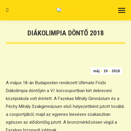
Search:
DIÁKOLIMPIA DÖNTŐ 2018
máj
19
2018
A május 18-án Budapesten rendezett Ultimate Frizbi
Diákolimpia döntőjén a VI. korcsoportban két debreceni
középiskola volt érintett. A Fazekas Mihály Gimnázium és a
Péchy Mihály Szakgimnázium első helyezettként jutott tovább
a csoportjából, majd az egyenes kieséses szakaszban
egészen az elődöntőig jutott. A bronzmérkőzésen végül a
Fazekas bizonyult jobbnak.