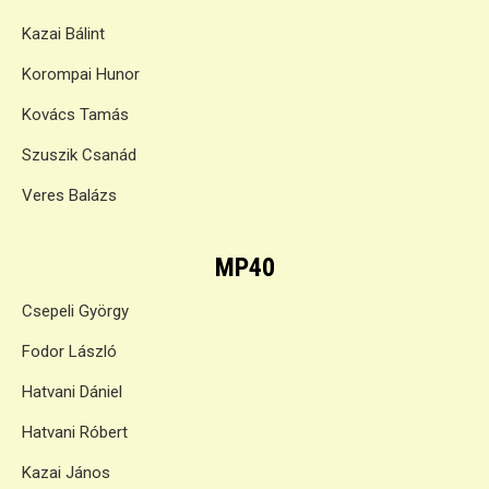
Kazai Bálint
Korompai Hunor
Kovács Tamás
Szuszik Csanád
Veres Balázs
MP40
Csepeli György
Fodor László
Hatvani Dániel
Hatvani Róbert
Kazai János