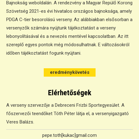
Bajnokság weboldalán. A rendezvény a Magyar Repülő Korong
Szövetség 2021-es évi hivatalos országos bajnoksága, amely
PDGA C-tier besorolású verseny. Az alábbiakban elsősorban a
versenyzők számára nyújtunk tájékoztatást a verseny
lebonyolításával és a nevezés mentével kapcsolatban. Az itt
szereplő egyes pontok még módosulhatnak. E változásokról
időben tájékoztatást fogunk nyújtani.
eredménykövetés
eredménykövetés
Elérhetőségek
A verseny szervezője a Debreceni Frizbi Sportegyesület. A
főszervezői teendőket Tóth Péter látja el, a versenyigazgató
Veres Balázs.
pepe.toth[kukac]gmail.com