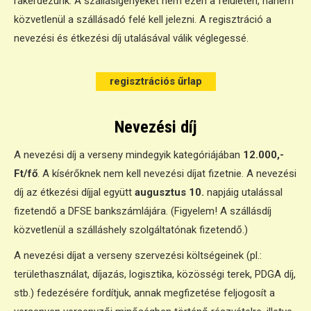
rákérdezünk. A szállásigényeket nem ezen a felületen, hanem
közvetlenül a szállásadó felé kell jelezni. A regisztráció a
nevezési és étkezési díj utalásával válik véglegessé.
regisztrációs űrlap
regisztrációs űrlap
Nevezési díj
A nevezési díj a verseny mindegyik kategóriájában
12.000,-
Ft/fő
. A kísérőknek nem kell nevezési díjat fizetnie. A nevezési
díj az étkezési díjjal együtt
augusztus 10.
napjáig utalással
fizetendő a DFSE bankszámlájára. (Figyelem! A szállásdíj
közvetlenül a szálláshely szolgáltatónak fizetendő.)
A nevezési díjat a verseny szervezési költségeinek (pl.:
területhasználat, díjazás, logisztika, közösségi terek, PDGA díj,
stb.) fedezésére fordítjuk, annak megfizetése feljogosít a