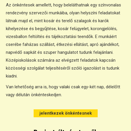
Az önkéntesek amellett, hogy beleláthatnak egy színvonalas
rendezvény szervezői munkáiba, olyan helyszíni feladatokat
látnak majd el, mint kosár és terelő szalagok és karók
kihelyezése és begyűjtése, kosár felügyelet, korongjelölés,
vizesballon feltöltés és tájékoztatási teendők. E munkáért
cserébe faházas szállást, étkezési ellátást, apró ajándékot,
napvédő sapkát és szuper hangulatot tudunk felajánlani.
Középiskolások számára az elvégzett feladatok kapcsán
közösségi szolgálat teljesítéséről szóló igazolást is tudunk
kiadni.
Van lehetőség arra is, hogy valaki csak egy-két nap, délelőtt
vagy délután önkénteskedjen.
jelentkezek önkéntesnek
jelentkezek önkéntesnek