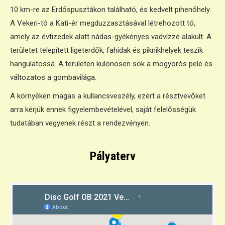
10 km-re az Erdőspusztákon található, és kedvelt pihenőhely.
A Vekeri-tó a Kati-ér megduzzasztásával létrehozott tó,
amely az évtizedek alatt nádas-gyékényes vadvízzé alakult. A
területet telepített ligeterdők, fahidak és piknikhelyek teszik
hangulatossá. A területen különösen sok a mogyorós pele és
változatos a gombavilága.
A környéken magas a kullancsveszély, ezért a résztvevőket
arra kérjük ennek figyelembevételével, saját felelősségük
tudatában vegyenek részt a rendezvényen.
Pályaterv