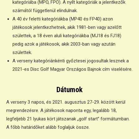
kategóriába (MPO, FPO). A nyílt kategóriák a jelentkezők
számától függetlenül elindulnak.
A 40 év feletti kategóriákba (MP40 és FP40) azon
játékosok jelentkezhetnek, akik 1981-ben vagy azelőtt
születtek, a 18 éven aluli kategóriákba (MJ18 és FJ18)
pedig azok a játékosok, akik 2003-ban vagy azután
születtek.
A verseny kategóriánkénti győztesei jogosultak lesznek a
2021-es Disc Golf Magyar Országos Bajnok cím viselésére.
Dátumok
A verseny 3 napos, és 2021. augusztus 27-29. között kerül
megrendezésre. A játékosok naponta egy, legalább 18,
legfeljebb 21 lyukas kört játszanak „golf start” formátumban.
A főbb határidőket alább foglaljuk össze.