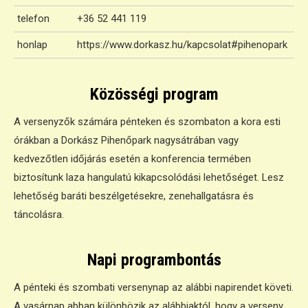
telefon
+36 52 441 119
honlap
https://www.dorkasz.hu/kapcsolat#pihenopark
Közösségi program
A versenyzők számára pénteken és szombaton a kora esti
órákban a Dorkász Pihenőpark nagysátrában vagy
kedvezőtlen időjárás esetén a konferencia termében
biztosítunk laza hangulatú kikapcsolódási lehetőséget. Lesz
lehetőség baráti beszélgetésekre, zenehallgatásra és
táncolásra.
Napi programbontás
A pénteki és szombati versenynap az alábbi napirendet követi.
A vasárnap abban különbözik az alábbiaktól, hogy a verseny