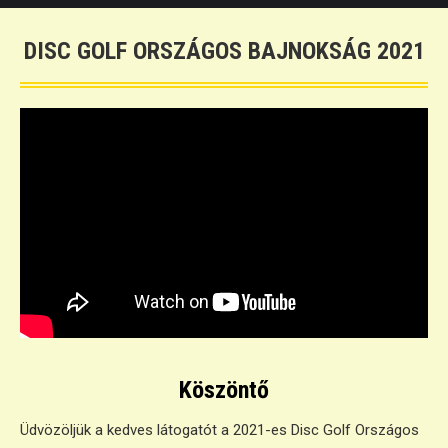
DISC GOLF ORSZÁGOS BAJNOKSÁG 2021
Köszöntő
Üdvözöljük a kedves látogatót a 2021-es Disc Golf Országos