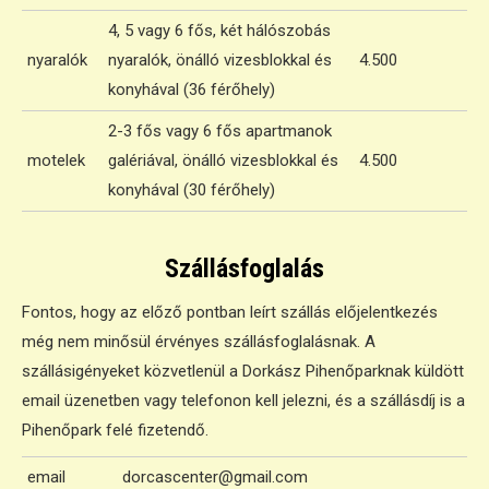
4, 5 vagy 6 fős, két hálószobás
nyaralók
nyaralók, önálló vizesblokkal és
4.500
konyhával (36 férőhely)
2-3 fős vagy 6 fős apartmanok
motelek
galériával, önálló vizesblokkal és
4.500
konyhával (30 férőhely)
Szállásfoglalás
Fontos, hogy az előző pontban leírt szállás előjelentkezés
még nem minősül érvényes szállásfoglalásnak. A
szállásigényeket közvetlenül a Dorkász Pihenőparknak küldött
email üzenetben vagy telefonon kell jelezni, és a szállásdíj is a
Pihenőpark felé fizetendő.
email
dorcascenter@gmail.com