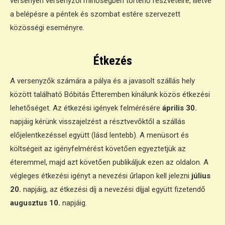
versenyen versenyzői minőségben történő részvételre, illetve
a belépésre a péntek és szombat estére szervezett
közösségi eseményre.
Étkezés
A versenyzők számára a pálya és a javasolt szállás hely
között található Bóbitás Étteremben kínálunk közös étkezési
lehetőséget. Az étkezési igények felmérésére
április 30.
napjáig kérünk visszajelzést a résztvevőktől a szállás
előjelentkezéssel együtt (lásd lentebb). A menüsort és
költségeit az igényfelmérést követően egyeztetjük az
éteremmel, majd azt követően publikáljuk ezen az oldalon. A
végleges étkezési igényt a nevezési űrlapon kell jelezni
július
20.
napjáig, az étkezési díj a nevezési díjjal együtt fizetendő
augusztus 10.
napjáig.