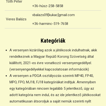
Tóth Péter
+36-húsz-258-5858
vbalazs09[kukac]gmail.com
Veres Balázs
+36-harminc-519-7658
Kategóriák
A versenyen kizárólag azok a játékosok indulhatnak, akik
rendelkeznek a Magyar Repülő Korong Szövetség által
kiállított, 2021-es évre vonatkozó versenyengedéllyel.
(versenyengedélyekkel kapcsolatosan információk)
A versenyen a PDGA osztályozás szerinti MP40, FP40,
MPO, FPO, MJ18, FJ18 kategóriákat indítjuk. Amennyiben
egy kategóriában nincsen legalább 5 jelentkező, úgy az
adott kategória nem indul, és az ide jelentkező játékosokat
automatikusan átsoroljuk a saját nemük szerinti nyílt