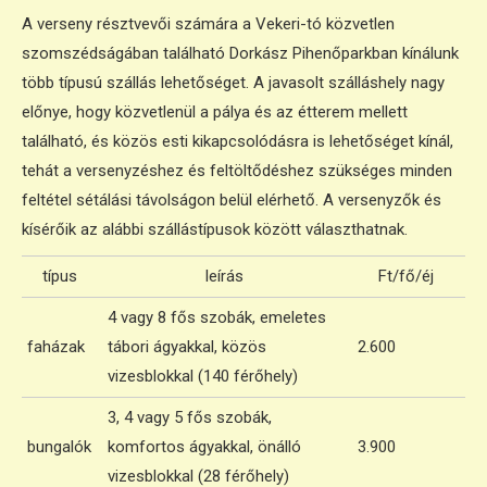
A verseny résztvevői számára a Vekeri-tó közvetlen
szomszédságában található Dorkász Pihenőparkban kínálunk
több típusú szállás lehetőséget. A javasolt szálláshely nagy
előnye, hogy közvetlenül a pálya és az étterem mellett
található, és közös esti kikapcsolódásra is lehetőséget kínál,
tehát a versenyzéshez és feltöltődéshez szükséges minden
feltétel sétálási távolságon belül elérhető. A versenyzők és
kísérőik az alábbi szállástípusok között választhatnak.
típus
leírás
Ft/fő/éj
4 vagy 8 fős szobák, emeletes
faházak
tábori ágyakkal, közös
2.600
vizesblokkal (140 férőhely)
3, 4 vagy 5 fős szobák,
bungalók
komfortos ágyakkal, önálló
3.900
vizesblokkal (28 férőhely)