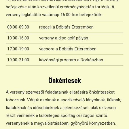
befejezése után közvetlenül eredményhirdetés történik. A
verseny legkésőbb vasárnap 16:00-kor befejeződik.
08:00-09:30
reggeli a Bóbitás Étteremben
10:00-16:00
verseny a disc golf pályán
17:00-19:00
vacsora a Bóbitás Étteremben
19:00-21:00
közösségi program a Dorkászban
Önkéntesek
A verseny szervezői feladatainak ellátására önkénteseket
toborzunk. Várjuk azoknak a sportkedvelő lányoknak, fiúknak,
fiataloknak és idősebbeknek a jelentkezését, akik szívesen
részt vennének e különleges sportág országos szintű
versenyének a megvalósításában, gyönyörű környezetben.