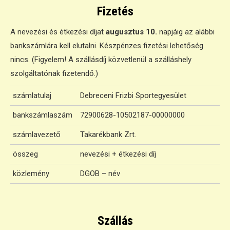
Fizetés
A nevezési és étkezési díjat
augusztus 10.
napjáig az alábbi
bankszámlára kell elutalni. Készpénzes fizetési lehetőség
nincs. (Figyelem! A szállásdíj közvetlenül a szálláshely
szolgáltatónak fizetendő.)
számlatulaj
Debreceni Frizbi Sportegyesület
bankszámlaszám
72900628-10502187-00000000
számlavezető
Takarékbank Zrt.
összeg
nevezési + étkezési díj
közlemény
DGOB – név
Szállás