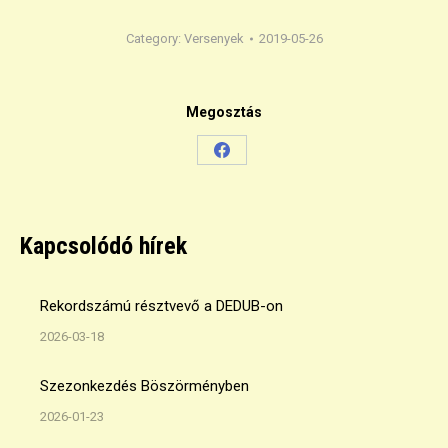
Category:
Versenyek
2019-05-26
Megosztás
Share
on
Facebook
Kapcsolódó hírek
Rekordszámú résztvevő a DEDUB-on
2026-03-18
Szezonkezdés Böszörményben
2026-01-23