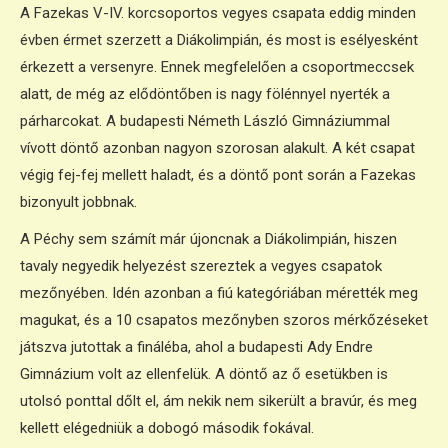
A Fazekas V-IV. korcsoportos vegyes csapata eddig minden
évben érmet szerzett a Diákolimpián, és most is esélyesként
érkezett a versenyre. Ennek megfelelően a csoportmeccsek
alatt, de még az elődöntőben is nagy fölénnyel nyerték a
párharcokat. A budapesti Németh László Gimnáziummal
vívott döntő azonban nagyon szorosan alakult. A két csapat
végig fej-fej mellett haladt, és a döntő pont során a Fazekas
bizonyult jobbnak.
A Péchy sem számít már újoncnak a Diákolimpián, hiszen
tavaly negyedik helyezést szereztek a vegyes csapatok
mezőnyében. Idén azonban a fiú kategóriában mérették meg
magukat, és a 10 csapatos mezőnyben szoros mérkőzéseket
játszva jutottak a fináléba, ahol a budapesti Ady Endre
Gimnázium volt az ellenfelük. A döntő az ő esetükben is
utolsó ponttal dőlt el, ám nekik nem sikerült a bravúr, és meg
kellett elégedniük a dobogó második fokával.