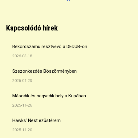
Share
on
Facebook
Kapcsolódó hírek
Rekordszámú résztvevő a DEDUB-on
2026-03-18
Szezonkezdés Böszörményben
2026-01-23
Második és negyedik hely a Kupában
2025-11-26
Hawks’ Nest ezüstérem
2025-11-20