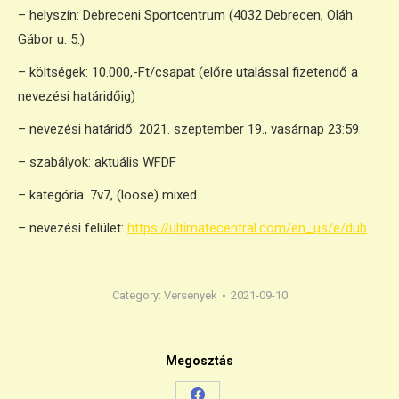
– helyszín: Debreceni Sportcentrum (4032 Debrecen, Oláh
Gábor u. 5.)
– költségek: 10.000,-Ft/csapat (előre utalással fizetendő a
nevezési határidőig)
– nevezési határidő: 2021. szeptember 19., vasárnap 23:59
– szabályok: aktuális WFDF
– kategória: 7v7, (loose) mixed
– nevezési felület:
https://
ultimatecentral.com/en_us/e/
dub
Category:
Versenyek
2021-09-10
Megosztás