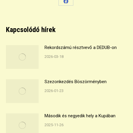
Share
on
Facebook
Kapcsolódó hírek
Rekordszámú résztvevő a DEDUB-on
2026-03-18
Szezonkezdés Böszörményben
2026-01-23
Második és negyedik hely a Kupában
2025-11-26