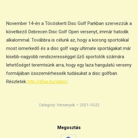
November 14-én a Tócóskerti Disc Golf Parkban szervezzük a
következő Debrecen Disc Golf Open versenyt, immár hatodik
alkalommal. Továbbra is célunk az, hogy a korong sportokkal
most ismerkedő és a disc golf vagy ultimate sportágakat már
kisebb-nagyobb rendszerességgel űző sportolók számára
lehetőséget teremtsünk arra, hogy egy laza hangulatú verseny
formájában összemérhessék tudásukat a disc golfban.
Részletek
http://dfse.hu/ddgo/
Category:
Versenyek
2021-10-22
Megosztás