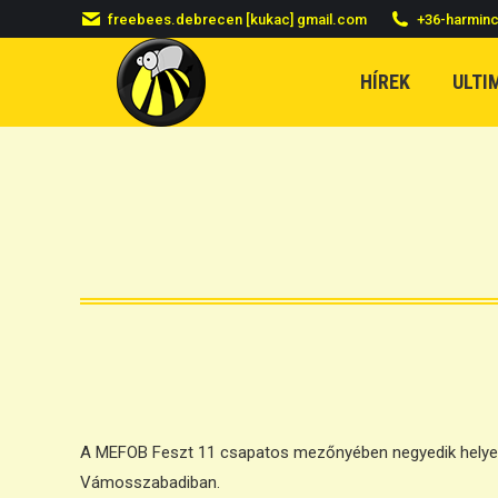
freebees.debrecen [kukac] gmail.com
+36-harmin
HÍREK
ULTI
A MEFOB Feszt 11 csapatos mezőnyében negyedik helyezés
Vámosszabadiban.