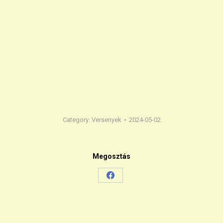
Category:
Versenyek
2024-05-02
Megosztás
Share
on
Facebook