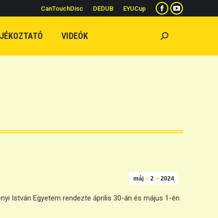
CanTouchDisc
DEDUB
EYUCup
Facebook
YouTube
page
page
JÉKOZTATÓ
VIDEÓK
Search:
opens
opens
in
in
new
new
window
window
máj
2
2024
yi István Egyetem rendezte április 30-án és május 1-én