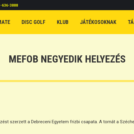
c-636-3888
MATE
DISC GOLF
KLUB
JÁTÉKOSOKNAK
TÁ
MEFOB NEGYEDIK HELYEZÉS
t szerzett a Debreceni Egyetem frizbi csapata. A tornát a Széchen