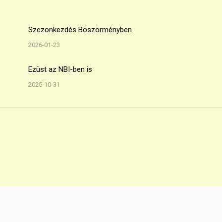
Szezonkezdés Böszörményben
2026-01-23
Ezüst az NBI-ben is
2025-10-31
Minden jog fenntarva! © 2018 FreeBees