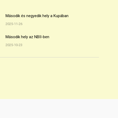
Második és negyedik hely a Kupában
2025-11-26
Második hely az NBII-ben
2025-10-23
CanTouchDisc
DEDUB
EYUCup