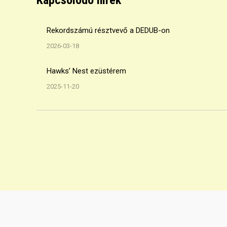
Kapcsolódó hírek
Rekordszámú résztvevő a DEDUB-on
2026-03-18
Hawks’ Nest ezüstérem
2025-11-20
A Debreceni Frizbi Sportegyesület hivatalos honlapja | 