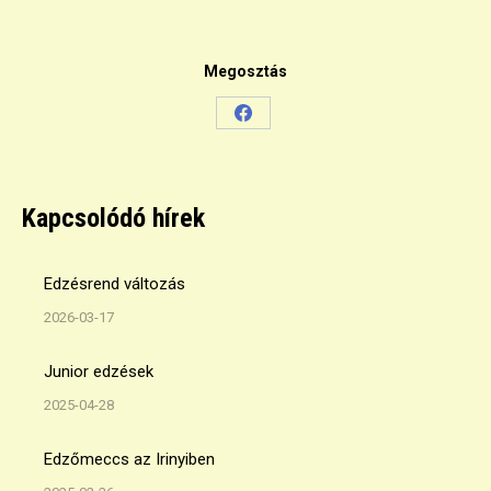
Megosztás
Share
on
Facebook
Kapcsolódó hírek
Edzésrend változás
2026-03-17
Junior edzések
2025-04-28
Edzőmeccs az Irinyiben