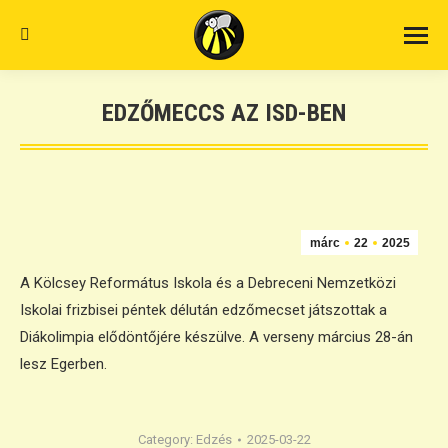
Search:
EDZŐMECCS AZ ISD-BEN
márc
22
2025
A Kölcsey Református Iskola és a Debreceni Nemzetközi
Iskolai frizbisei péntek délután edzőmecset játszottak a
Diákolimpia elődöntőjére készülve. A verseny március 28-án
lesz Egerben.
Category:
Edzés
2025-03-22