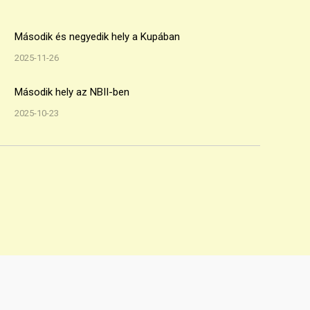
Második és negyedik hely a Kupában
2025-11-26
Második hely az NBII-ben
2025-10-23
CanTouchDisc
DEDUB
EYUCup