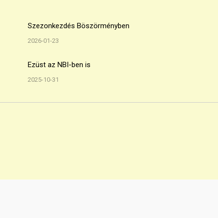
Szezonkezdés Böszörményben
2026-01-23
Ezüst az NBI-ben is
2025-10-31
Minden jog fenntarva! © 2018 FreeBees