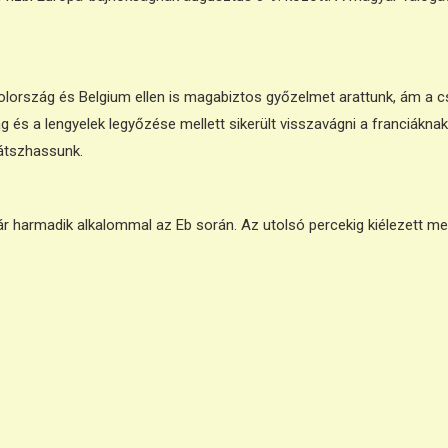
yolország és Belgium ellen is magabiztos győzelmet arattunk, ám a 
és a lengyelek legyőzése mellett sikerült visszavágni a franciáknak
játszhassunk.
 harmadik alkalommal az Eb során. Az utolsó percekig kiélezett me