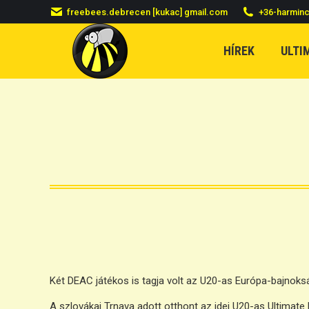
freebees.debrecen [kukac] gmail.com
+36-harmin
HÍREK
ULTI
Két DEAC játékos is tagja volt az U20-as Európa-bajnoks
A szlovákai Trnava adott otthont az idei U20-as Ultimat