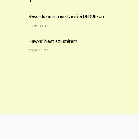
Rekordszámú résztvevő a DEDUB-on
2026-03-18
Hawks’ Nest ezüstérem
2025-11-20
A Debreceni Frizbi Sportegyesület hivatalos honlapja | 