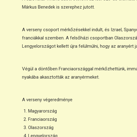
Márkus Benedek is szerephez jutott.
A verseny csoport mérkőzésekkel indult, és Izrael, Span
franciákkal szemben. A felsőházi csoportban Olaszország 
Lengyelországot kellett újra felülmúlni, hogy az aranyért 
Végül a döntőben Franciaországgal mérkőzhettünk, immár
nyakába akasztották az aranyérmeket.
A verseny végeredménye
Magyarország
Franciaország
Olaszország
Lengyelország