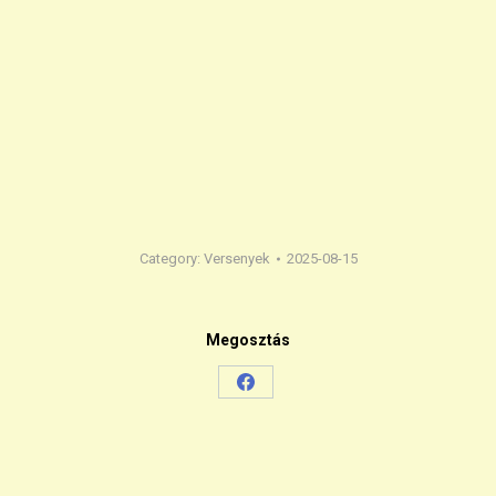
Category:
Versenyek
2025-08-15
Megosztás
Share
on
Facebook