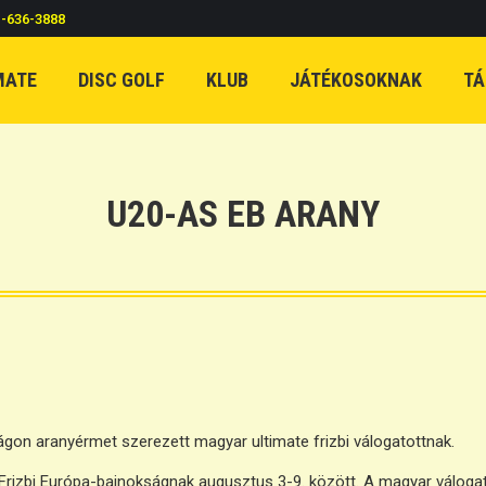
c-636-3888
MATE
DISC GOLF
KLUB
JÁTÉKOSOKNAK
TÁ
U20-AS EB ARANY
ágon aranyérmet szerezett magyar ultimate frizbi válogatottnak.
e Frizbi Európa-bajnokságnak augusztus 3-9. között. A magyar váloga