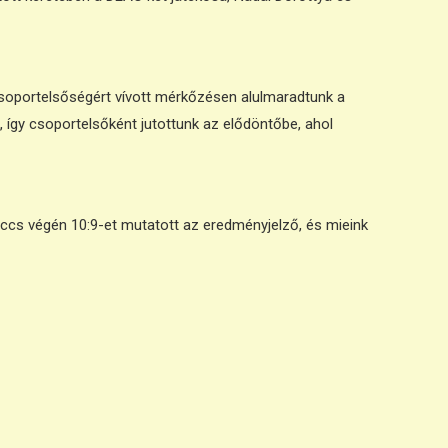
csoportelsőségért vívott mérkőzésen alulmaradtunk a
, így csoportelsőként jutottunk az elődöntőbe, ahol
ccs végén 10:9-et mutatott az eredményjelző, és mieink