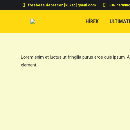
freebees.debrecen [kukac] gmail.com
+36-harmin
HÍREK
ULTIMAT
Lorem enim et luctus ut fringilla purus eros quis ipsum. 
element.