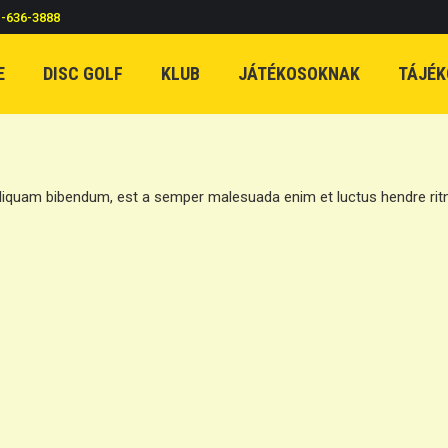
c-636-3888
E
DISC GOLF
KLUB
JÁTÉKOSOKNAK
TÁJÉK
Aliquam bibendum, est a semper malesuada enim et luctus hendre ritni