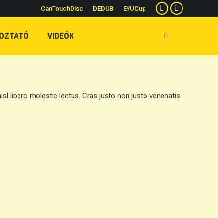
CanTouchDisc
DEDUB
EYUCup
Facebook
YouTube
page
page
OZTATÓ
VIDEÓK
Search:
opens
opens
in
in
new
new
window
window
sl libero molestie lectus. Cras justo non justo venenatis