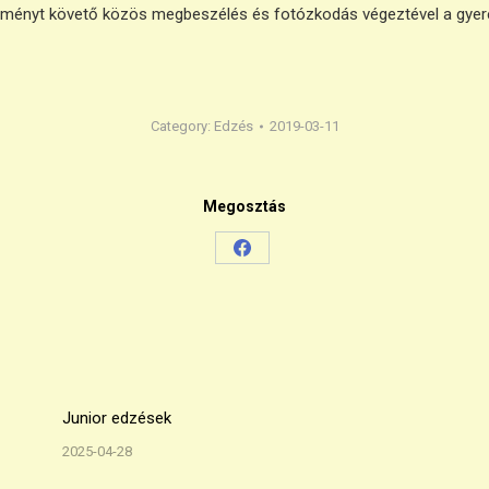
eseményt követő közös megbeszélés és fotózkodás végeztével a gyere
Category:
Edzés
2019-03-11
Megosztás
Share
on
Facebook
Junior edzések
2025-04-28