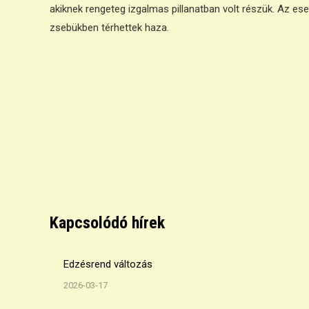
akiknek rengeteg izgalmas pillanatban volt részük. Az 
zsebükben térhettek haza.
Kapcsolódó hírek
Edzésrend változás
2026-03-17