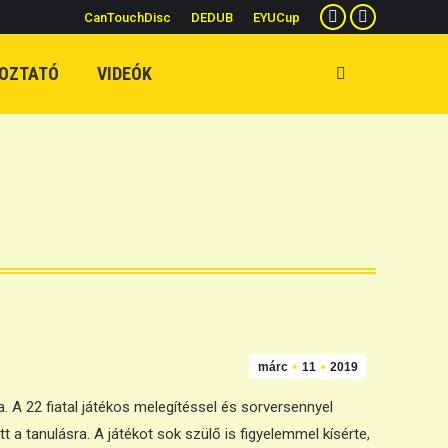
CanTouchDisc
DEDUB
EYUCup
Facebook
YouTube
page
page
OZTATÓ
VIDEÓK
Search:
opens
opens
in
in
new
new
window
window
márc
11
2019
A 22 fiatal játékos melegítéssel és sorversennyel
a tanulásra. A játékot sok szülő is figyelemmel kísérte,