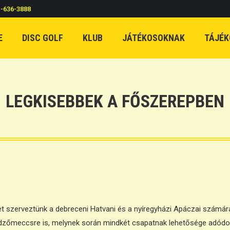
c-636-3888
E
DISC GOLF
KLUB
JÁTÉKOSOKNAK
TÁJÉK
LEGKISEBBEK A FŐSZEREPBEN
zerveztünk a debreceni Hatvani és a nyíregyházi Apáczai számára. 
 edzőmeccsre is, melynek során mindkét csapatnak lehetősége adódott 