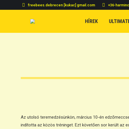
freebees.debrecen [kukac] gmail.com
+36-harmin
HÍREK
ULTIMAT
Az utolsó teremedzésünkön, március 10-én edzőmeccset s
indította az közös tréninget. Ezt követően sor került az