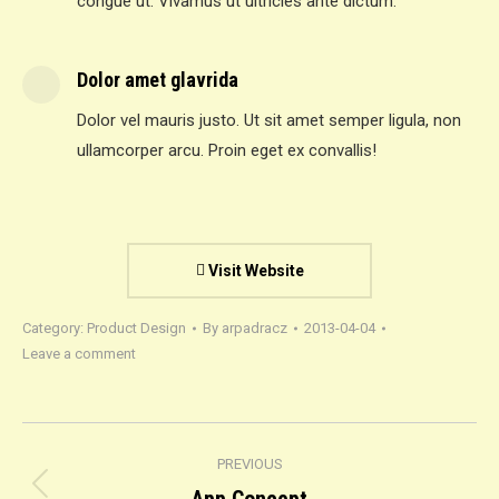
congue ut. Vivamus ut ultricies ante dictum.
Dolor amet glavrida
Dolor vel mauris justo. Ut sit amet semper ligula, non
ullamcorper arcu. Proin eget ex convallis!
Visit Website
Category:
Product Design
By
arpadracz
2013-04-04
Leave a comment
Project
PREVIOUS
navigation
Previous