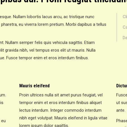
esque. Nullam lobortis lacus arcu, ac tristique nunc
Cl
pharetra, eu viverra lorem pretium. Morbi dapibus a tellus
Ca
Da
unt. Nullam semper felis quis vehicula sagittis. Etiam
lit gravida nibh, vel tempus eros elit ut mauris. Nulla
que. Fusce tempor enim et eros interdum finibus.
Mauris eleifend
Dictu
dum.
Proin ultrices nulla sit amet purus feugiat, vel
Fusce
is
tempor enim et eros interdum finibus aliquet
ut sus
lectus interdum. Integer commodo interdum
ante.
nibh eget volutpat. Mauris eleifend in ligula vitae
 eu
Phase
lorem ipsum dolor sagittis.