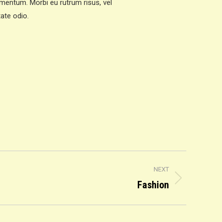
mentum. Morbi eu rutrum risus, vel
tate odio.
NEXT
Fashion