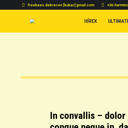
freebees.debrecen [kukac] gmail.com
+36-harmin
HÍREK
ULTIMAT
In convallis – dolor 
congue neque in, dap