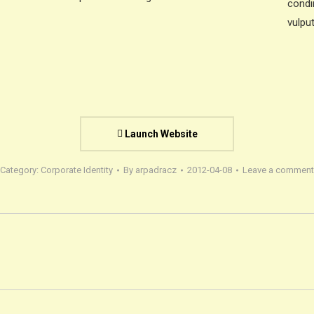
condi
vulpu
Launch Website
Category:
Corporate Identity
By
arpadracz
2012-04-08
Leave a comment
Next
project: