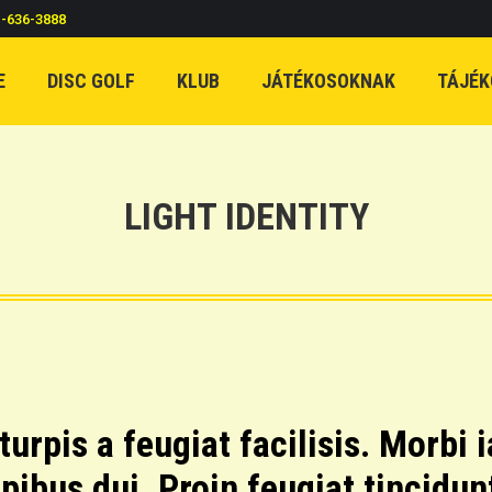
c-636-3888
E
DISC GOLF
KLUB
JÁTÉKOSOKNAK
TÁJÉK
LIGHT IDENTITY
turpis a feugiat facilisis. Morbi 
ibus dui. Proin feugiat tincidunt