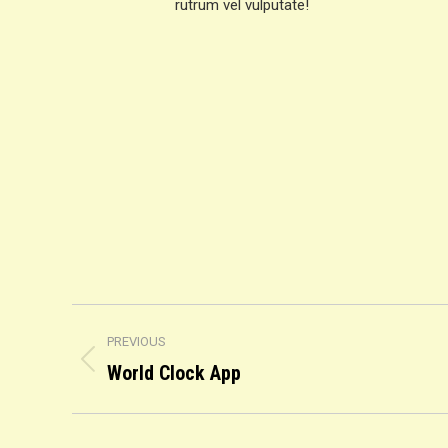
rutrum vel vulputate!
Project
PREVIOUS
navigation
World Clock App
Previous
project: