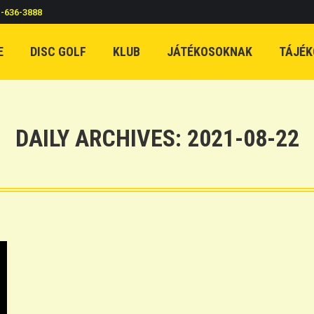
c-636-3888
E
DISC GOLF
KLUB
JÁTÉKOSOKNAK
TÁJÉK
DAILY ARCHIVES:
2021-08-22