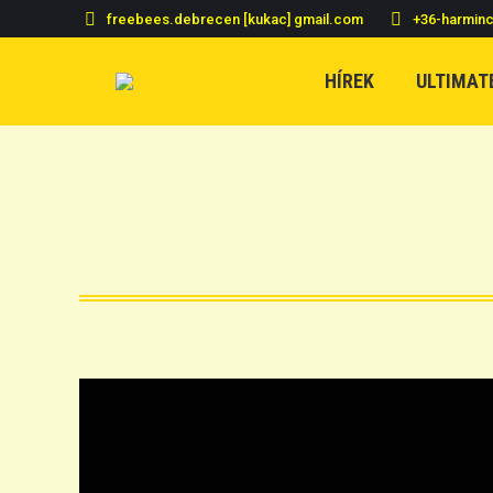
freebees.debrecen [kukac] gmail.com
+36-harmin
HÍREK
ULTIMAT