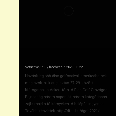
Közeleg a disc golf ob
Versenyek
By
freebees
2021-08-22
Hazánk legjobb disc golfosaival ismerkedhetnek
meg azok, akik augusztus 27-29. között
kilátogatnak a Vekeri-tóra. A Disc Golf Országos
Bajnokság három napon át, három kategóriában
zajlik majd a tó környékén. A belépés ingyenes.
További részletek: http://dfse.hu/dgob2021/