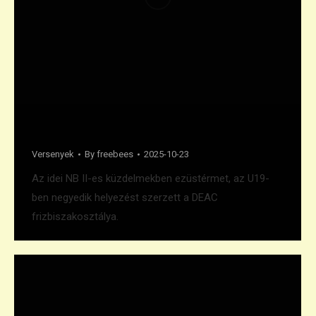
Második hely az NBII-ben
Versenyek
By
freebees
2025-10-23
Az idei NB II-es küzdelmekben ezüstérmet, az U19-
ben negyedik helyezést szerzett a DEAC
frizbiszakosztálya.