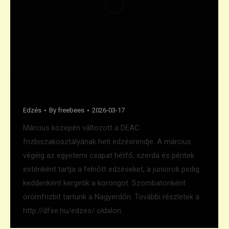
Edzésrend változás
Edzés
By
freebees
2026-03-17
Március közepén változott a DEAC
frizbiszakosztályának heti edzésrendje. A március
végéig az egyetemi csapat hétfő, szerda és péntek
esténként tartja a felnőtt edzéseket, a juniorok pedig
keddenként kergetik a korongot. Szombatonként
örömfrizbit tartunk a Nagyerdőn. További részletek a
http://dfse.hu/edzes/ oldalon.