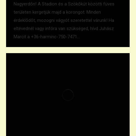
Nagyerdőn! A Stadion és a Szökőkút közötti füves
területen kergetjük majd a korongot. Minden
érdeklődőt, mozogni vágyót szeretettel várunk! Ha
eltévednél vagy infóra van szükséged, hívd Juhász
Marcit a +36-harminc-750-7471…