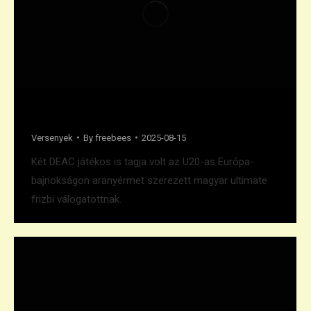
U20-as Eb arany
Versenyek
By
freebees
2025-08-15
Két DEAC játékos is tagja volt az U20-as Európa-
bajnokságon aranyérmet szerezett magyar ultimate
frizbi válogatottnak.