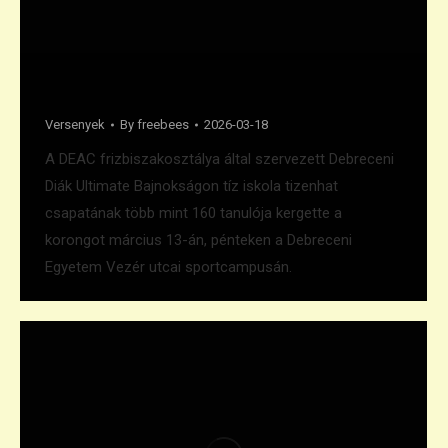
Rekordszámú résztvevő a DEDUB-on
Versenyek
By
freebees
2026-03-18
A DEAC frizbiszakosztálya által szervezett Debreceni
Diák Ultimate Bajnokságon tíz iskola tizenhat
csapatának több mint 160 tanulója kergette a
korongot március 13-án, pénteken a Debreceni
Egyetem Vezér utcai sportcampusán.