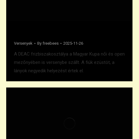
Második és negyedik hely a Kupában
Versenyek
By
freebees
2025-11-26
A DEAC frizbiszakosztálya a Magyar Kupa női és open
mezőnyében is versenybe szállt. A fiúk ezüstöt, a
lányok negyedik helyezést értek el.