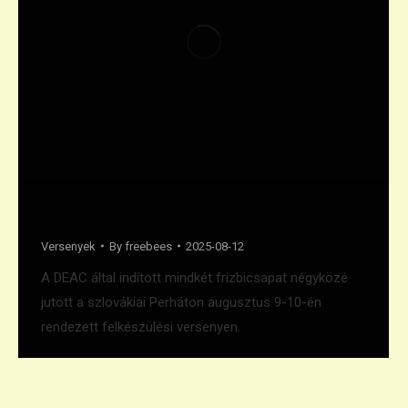
Bronz Szlovákiából
Versenyek
By
freebees
2025-08-12
A DEAC által indított mindkét frizbicsapat négyközé
jutott a szlovákiai Perháton augusztus 9-10-én
rendezett felkészülési versenyen.