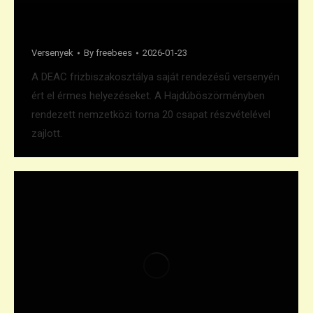
Szezonkezdés Böszörményben
Versenyek
By
freebees
2026-01-23
A DEAC frizbiszakosztálya saját rendezésű versenyén
ért el érmes helyezéseket. A Hajdúböszörményben
rendezett nemzetközi torna 20 csapat részvételével
zajlott.