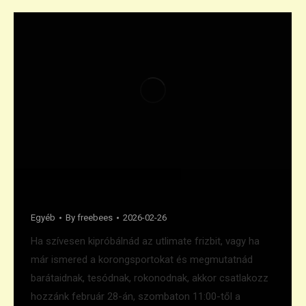
Ismét örömfrizbi a Nagyerdőn
Egyéb
By
freebees
2026-02-26
Ha szívesen kipróbálnád az utlimate frizbit, vagy ha
már ismered a korongsportokat és megmutatnád
barátaidnak, tesódnak, rokonodnak, akkor csatlakozz
hozzánk február 28-án, szombaton 11:00-től a