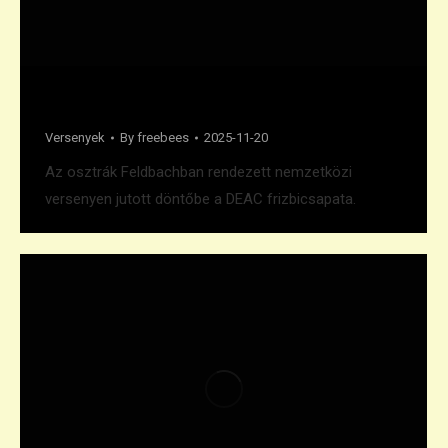
Hawks’ Nest ezüstérem
Versenyek
By
freebees
2025-11-20
Az osztrák Feldbachban rendezett nemzetközi
versenyen jutott döntőbe a DEAC frizbicsapata.