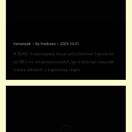
Ezüst az NBI-ben is
Versenyek
By
freebees
2025-10-31
A DEAC frizbicsapata hazai győzelemmel fejezte be
az NB I-es versenysorozatot, így a dobogó második
fokára állhatott a bajnokság végén.