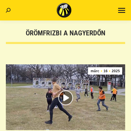
Search:
ÖRÖMFRIZBI A NAGYERDŐN
márc
16
2025