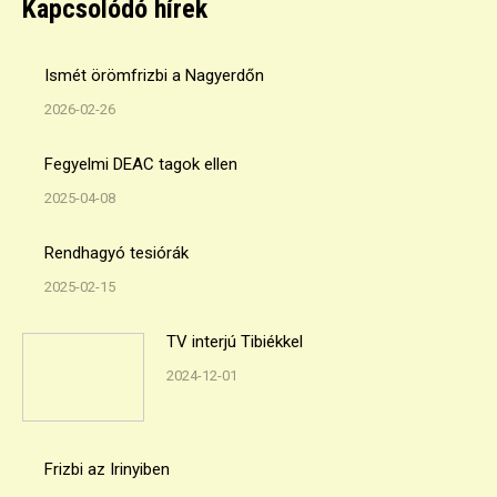
Kapcsolódó hírek
Ismét örömfrizbi a Nagyerdőn
2026-02-26
Fegyelmi DEAC tagok ellen
2025-04-08
Rendhagyó tesiórák
2025-02-15
TV interjú Tibiékkel
2024-12-01
Frizbi az Irinyiben