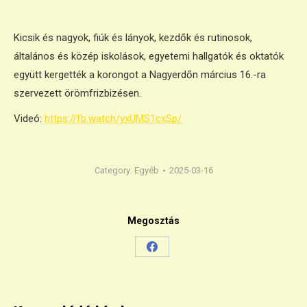
Kicsik és nagyok, fiúk és lányok, kezdők és rutinosok,
általános és közép iskolások, egyetemi hallgatók és oktatók
együtt kergették a korongot a Nagyerdőn március 16.-ra
szervezett örömfrizbizésen.
Videó:
https://fb.watch/yxUMS1cxSp/
Category:
Egyéb
2025-03-16
Megosztás
Share
on
Facebook