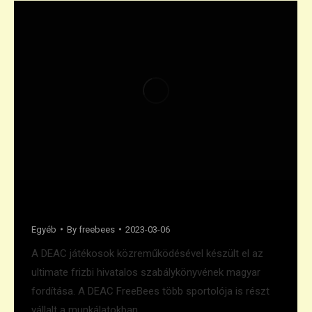
Ultimate szabálykönyv
Egyéb
By
freebees
2023-03-06
A DEAC játékosok közreműködésével készült el az
ultimate frizbi hivatalos szabálykönyvének magyar
fordítása. A DEAC FreeBees több sportolója is részt
vállalt a munkálatokban.