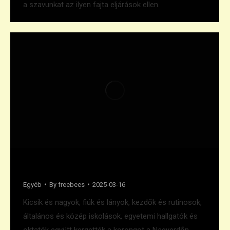
a szavunkat az ilyen fajta eljárások ellen.
Örömfrizbi a Nagyerdőn
Egyéb
By
freebees
2025-03-16
Kicsik és nagyok, fiúk és lányok, kezdők és rutinosok,
általános és közép iskolások, egyetemi hallgatók és
oktatók együtt kergették a korongot a Nagyerdőn