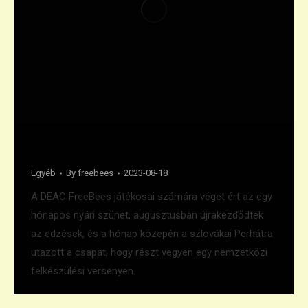
Felkészülési torna Perháton
Egyéb
By
freebees
2023-08-18
A DEAC FreeBees játékosai számára véget ért az egy
hónapos nyári szünet, augusztusban újrakezdődtek
az edzések, és a hónap közepén a szlovákai Perhátra
utazott a csapat, hogy részt vegyen egy nemzetközi
felkészülési versenyen.