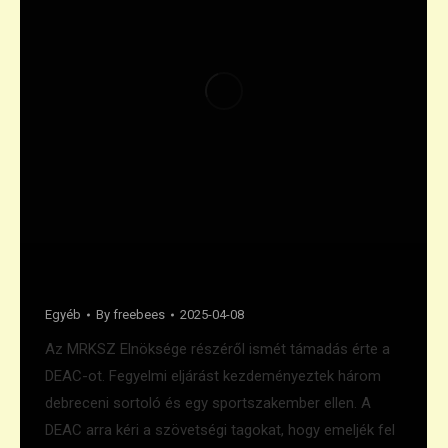
Fegyelmi DEAC tagok ellen
Egyéb
By
freebees
2025-04-08
Az MRKSZ Elnöksége részéről ismét támadás érte a
DEAC-ot. Fegyelmi eljárást kezdeményeztek három
debreceni sortoló és egy sportszakember ellen. A
DEAC arra kéri a szövetségi tagokat, hogy emeljék fel