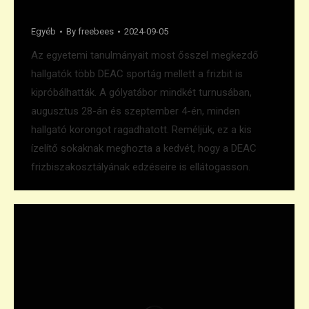
Frizbiztek a gólyák
Egyéb
By
freebees
2024-09-05
Az egyetemi tanulmányait most ősszel megkezdő
hallgatók több DEAC sportág mellett a frizbit is
kipróbálhatták. A gólyatábor mindkét turnusában,
augusztus 28-án és szeptember 4-én, minden
hallgató korongot ragadhatott. Reméljük, ez a kis
ízelítő sokaknak meghozta a kedvét, hogy a DEAC
frizbiszakosztályának edzéseire is ellátogasson.