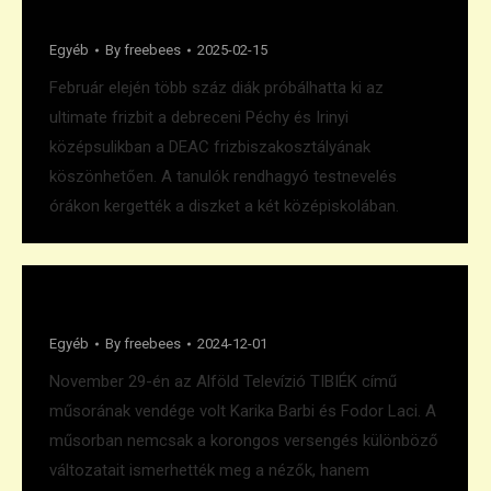
Rendhagyó tesiórák
Egyéb
By
freebees
2025-02-15
Február elején több száz diák próbálhatta ki az
ultimate frizbit a debreceni Péchy és Irinyi
középsulikban a DEAC frizbiszakosztályának
köszönhetően. A tanulók rendhagyó testnevelés
órákon kergették a diszket a két középiskolában.
TV interjú Tibiékkel
Egyéb
By
freebees
2024-12-01
November 29-én az Alföld Televízió TIBIÉK című
műsorának vendége volt Karika Barbi és Fodor Laci. A
műsorban nemcsak a korongos versengés különböző
változatait ismerhették meg a nézők, hanem