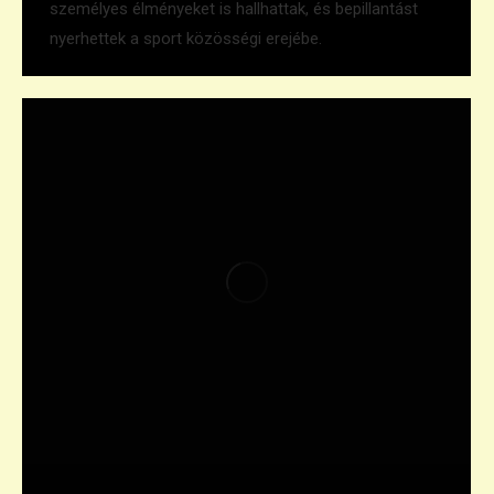
személyes élményeket is hallhattak, és bepillantást
nyerhettek a sport közösségi erejébe.