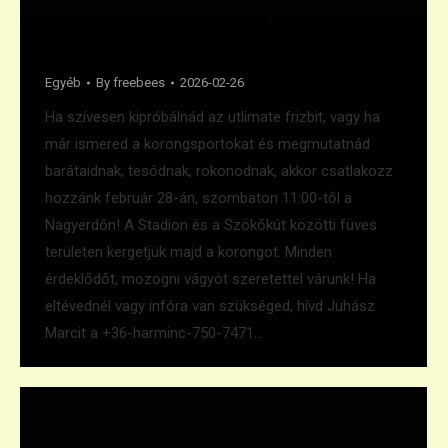
Ismét örömfrizbi a Nagyerdőn
Egyéb
By
freebees
2026-02-26
Ha szívesen kipróbálnád az utlimate frizbit, vagy ha
már ismered a korongsportokat és megmutatnád
barátaidnak, tesódnak, rokonodnak, akkor csatlakozz
hozzánk február 28-án, szombaton 11:00-től a
Nagyerdőn! A Stadion és a Szökőkút közötti füves
területen kergetjük majd a korongot. Minden
érdeklődőt, mozogni vágyót szeretettel várunk! Ha
eltévednél vagy infóra van szükséged, hívd Juhász
Marcit a +36-harminc-750-7471…