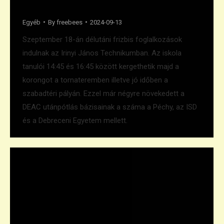
Frizbi az Irinyiben
Egyéb
By
freebees
2024-09-13
Szeptember 18-án délutáni frizbis foglalkozások
indulnak az Irinyi János Technikumban. Az iskola
tanulói 14:45 és 16:45 között kergethetik majd a
korongot a tornateremben illetve jó időben a
szabadtéri pályán. Ezzel már négyre növekedett a
DEAC utánpótlás bázisainak a száma a Péchy, az ISD
és a Debreceni Egyetem mellett.