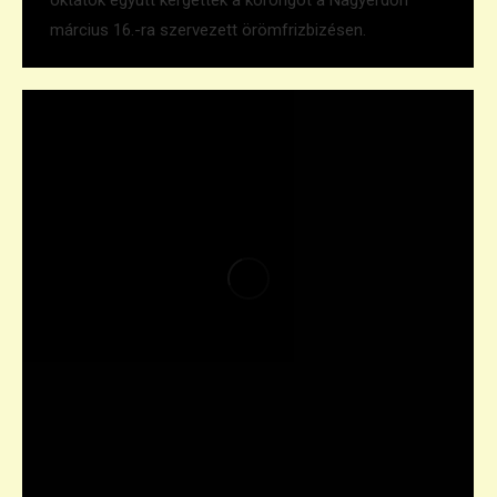
március 16.-ra szervezett örömfrizbizésen.