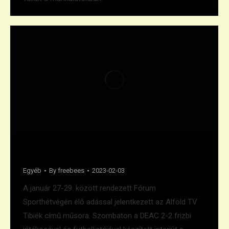
Alföld TV interjú
Egyéb
By
freebees
2023-02-03
A január 27-29. között rendezett Fórum
Sporthétvégén élő adással jelentkezett az Alföld TV
Tibiék című műsora. Szombaton a DEAC 2-2 frizbi