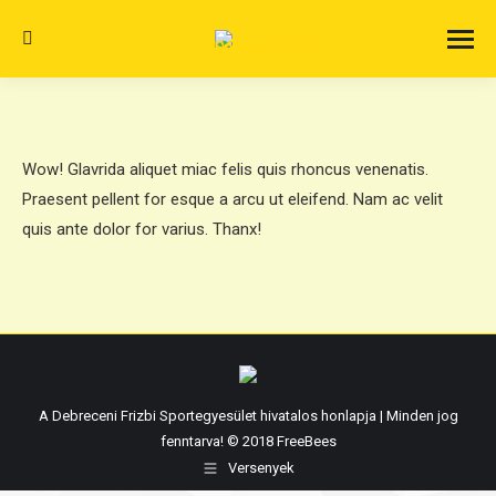
Search:
Wow! Glavrida aliquet miac felis quis rhoncus venenatis.
Praesent pellent for esque a arcu ut eleifend. Nam ac velit
quis ante dolor for varius. Thanx!
A Debreceni Frizbi Sportegyesület hivatalos honlapja | Minden jog
fenntarva! © 2018 FreeBees
Versenyek