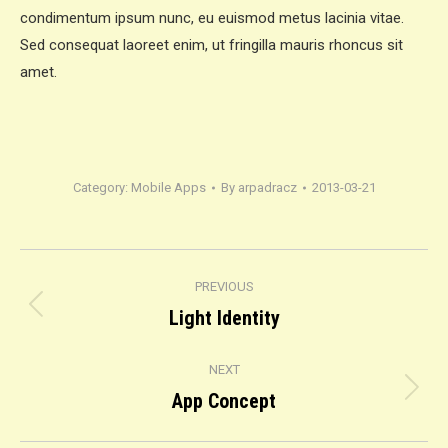
condimentum ipsum nunc, eu euismod metus lacinia vitae.
Sed consequat laoreet enim, ut fringilla mauris rhoncus sit
amet.
Category:
Mobile Apps
By
arpadracz
2013-03-21
Project
PREVIOUS
navigation
Light Identity
Previous
project:
NEXT
App Concept
Next
project: