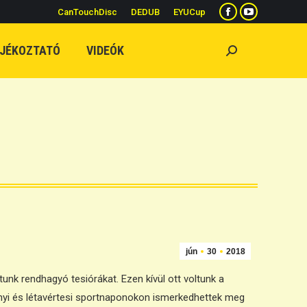
CanTouchDisc
DEDUB
EYUCup
Facebook
YouTube
page
page
JÉKOZTATÓ
VIDEÓK
Search:
opens
opens
in
in
new
new
window
window
jún
30
2018
unk rendhagyó tesiórákat. Ezen kívül ott voltunk a
nyi és létavértesi sportnaponokon ismerkedhettek meg