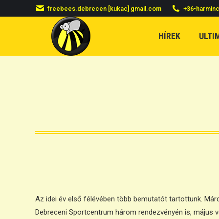
freebees.debrecen [kukac] gmail.com
+36-harmin
HÍREK
ULTI
Az idei év első félévében több bemutatót tartottunk. Már
Debreceni Sportcentrum három rendezvényén is, május vé