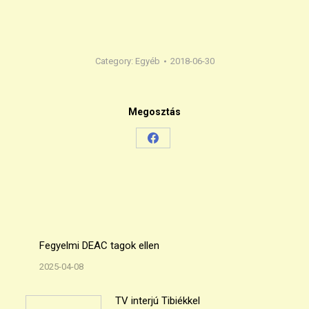
Category:
Egyéb
2018-06-30
Megosztás
Share
on
Facebook
Fegyelmi DEAC tagok ellen
2025-04-08
TV interjú Tibiékkel