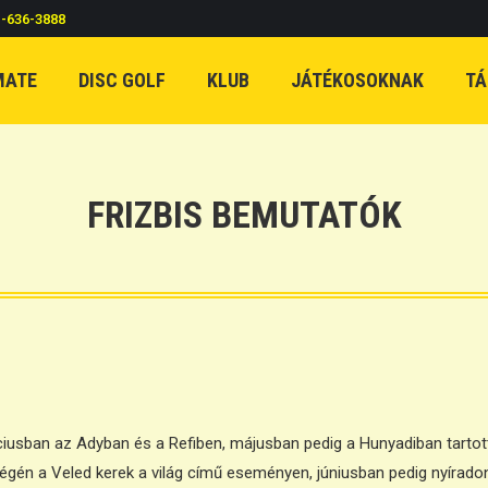
c-636-3888
MATE
DISC GOLF
KLUB
JÁTÉKOSOKNAK
TÁ
FRIZBIS BEMUTATÓK
ciusban az Adyban és a Refiben, májusban pedig a Hunyadiban tartott
gén a Veled kerek a világ című eseményen, júniusban pedig nyírado