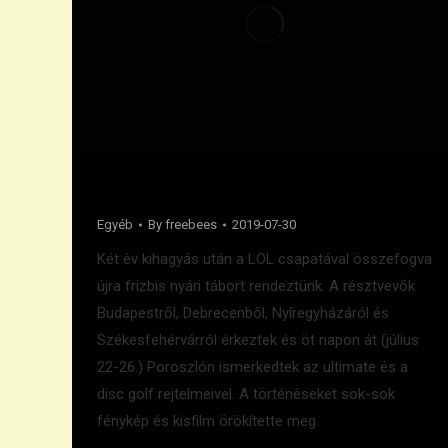
Poroszlói élmények
Egyéb
By
freebees
2019-07-30
Két év kihagyás után a LOL csapatával összefogva
újra frizbis nyári tábort rendeztünk. A résztvevők
Budapestről, Debrecenből, Nyíregyházáról és
Székesfehérvárról érkeztek és öt napon át (július
22-26.) Poroszlón ismerkedtek az ultimate és a
disc golf rejtelmeivel. A történéseket sok-sok
fénykép és kisfilm örökítette meg.