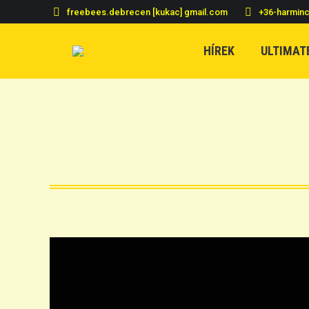
freebees.debrecen [kukac] gmail.com
+36-harmin
HÍREK
ULTIMAT