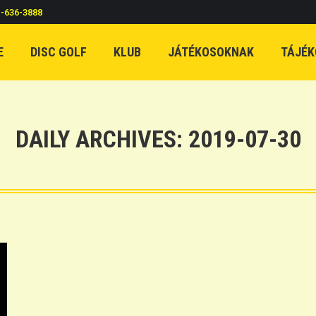
c-636-3888
E
DISC GOLF
KLUB
JÁTÉKOSOKNAK
TÁJÉK
DAILY ARCHIVES:
2019-07-30