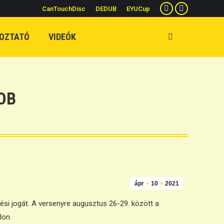
CanTouchDisc
DEDUB
EYUCup
Facebook
YouTube
page
page
OZTATÓ
VIDEÓK
Search:
opens
opens
in
in
new
new
window
window
OB
ápr
10
2021
ési jogát. A versenyre augusztus 26-29. között a
lon.