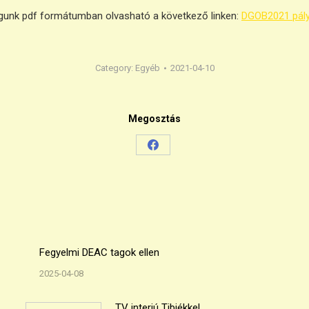
yagunk pdf formátumban olvasható a következő linken:
DGOB2021 pál
Category:
Egyéb
2021-04-10
Megosztás
Share
on
Facebook
Fegyelmi DEAC tagok ellen
2025-04-08
TV interjú Tibiékkel