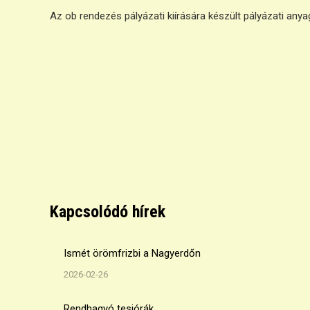
Az ob rendezés pályázati kiírására készült pályázati an
Kapcsolódó hírek
Ismét örömfrizbi a Nagyerdőn
2026-02-26
Rendhagyó tesiórák