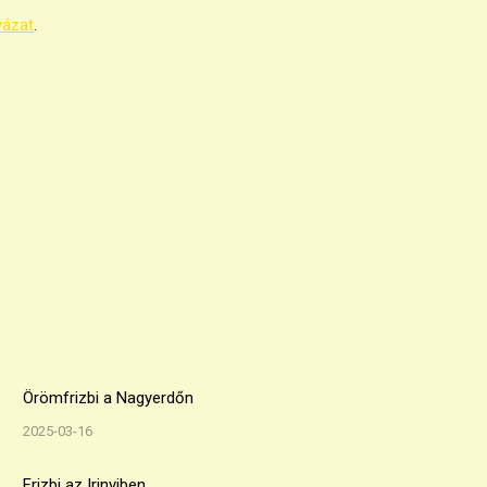
yázat
.
Örömfrizbi a Nagyerdőn
2025-03-16
Frizbi az Irinyiben