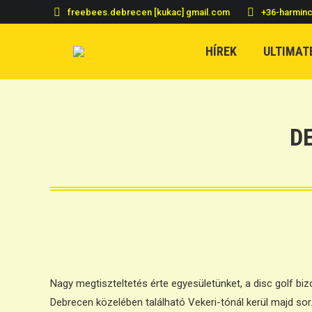
freebees.debrecen [kukac] gmail.com
+36-harmin
HÍREK
ULTIMAT
D
Nagy megtiszteltetés érte egyesületünket, a disc golf bi
Debrecen közelében található Vekeri-tónál kerül majd sor.