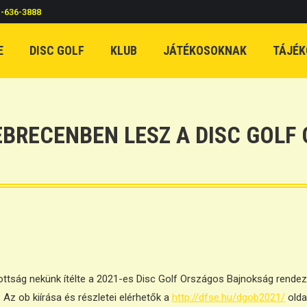
c-636-3888
E
DISC GOLF
KLUB
JÁTÉKOSOKNAK
TÁJÉK
EBRECENBEN LESZ A DISC GOLF 
zottság nekünk ítélte a 2021-es Disc Golf Országos Bajnokság rendez
 Az ob kiírása és részletei elérhetők a
http://dfse.hu/dgob2021/
olda