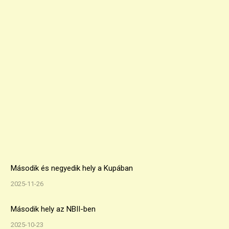
Második és negyedik hely a Kupában
2025-11-26
Második hely az NBII-ben
2025-10-23