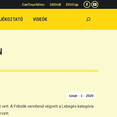
CanTouchDisc
DEDUB
EYUCup
Facebook
YouTube
page
page
JÉKOZTATÓ
VIDEÓK
Search:
opens
opens
in
in
new
new
window
window
N
szept
1
2020
tt. A Fribizlik veretlenül végzett a Lebegés kategória
rzett.