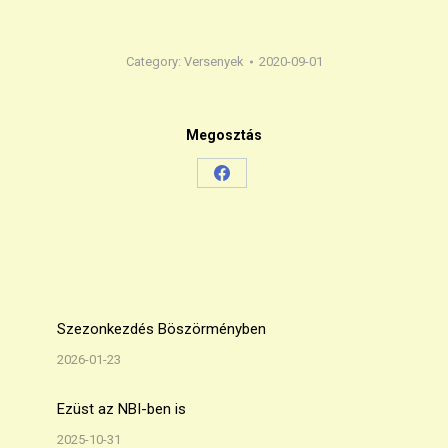
Category:
Versenyek
2020-09-01
Megosztás
Share
on
Facebook
Szezonkezdés Böszörményben
2026-01-23
Ezüst az NBI-ben is
2025-10-31