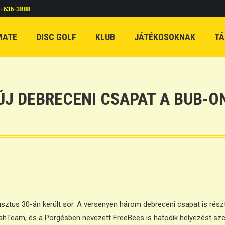
c-636-3888
MATE
DISC GOLF
KLUB
JÁTÉKOSOKNAK
TÁ
ÚJ DEBRECENI CSAPAT A BUB-O
tus 30-án került sor. A versenyen három debreceni csapat is részt ve
eahTeam, és a Pörgésben nevezett FreeBees is hatodik helyezést sze