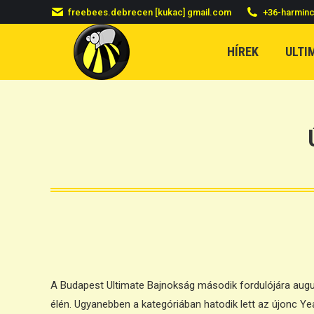
freebees.debrecen [kukac] gmail.com
+36-harmin
HÍREK
ULTI
A Budapest Ultimate Bajnokság második fordulójára augusz
élén. Ugyanebben a kategóriában hatodik lett az újonc Y