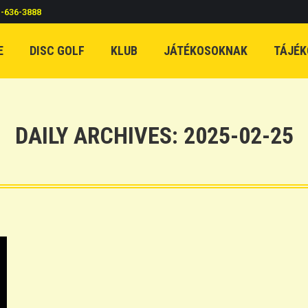
c-636-3888
E
DISC GOLF
KLUB
JÁTÉKOSOKNAK
TÁJÉK
DAILY ARCHIVES:
2025-02-25