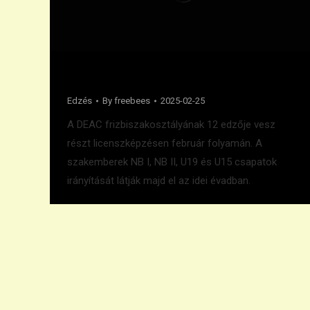
Edzői licenszek
Edzés
By
freebees
2025-02-25
A DEAC frizbiszakosztályának 12 edzője vesz
részt licenszképzésen február folyamán. A
szakemberek NB I, NB II, U19 és U15 csapatok
irányítását látják majd el az idei évadban.