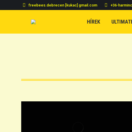
freebees.debrecen [kukac] gmail.com
+36-harmin
HÍREK
ULTIMAT