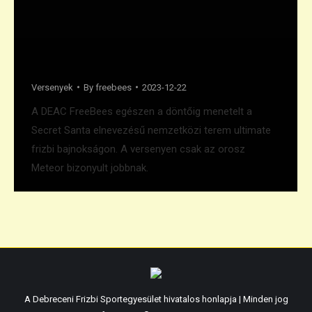
Ezüst érem a Secret Santán
Versenyek
By
freebees
2023-12-22
A DEAC FreeBees egészen a döntőig menetelt a
Secret Santa elnevezésű nemzetközi terem ultimate
frizbi bajnokságon. A versenyen csak az orosz
Meteor bizonyult jobbnak.
A Debreceni Frizbi Sportegyesület hivatalos honlapja | Minden jog