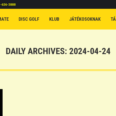
c-636-3888
MATE
DISC GOLF
KLUB
JÁTÉKOSOKNAK
TÁ
DAILY ARCHIVES:
2024-04-24