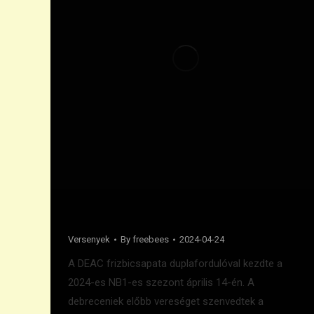
Bajnoki nyitány
Versenyek
By
freebees
2024-04-24
A DEAC frizbicsapata duplafordulóval kezdte a
2024-es NB1-es szezont április 14-én. A
debreceniek előbb vereséget szenvedtek a