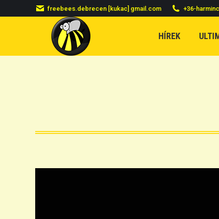
freebees.debrecen [kukac] gmail.com
+36-harmin
HÍREK
ULTI